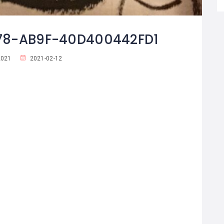
78-AB9F-40D400442FD1
021
2021-02-12