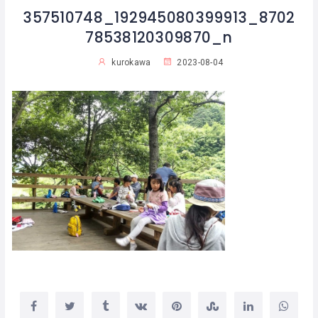
357510748_192945080399913_8702
78538120309870_n
kurokawa
2023-08-04