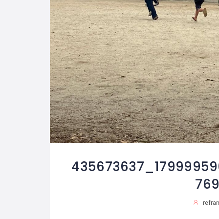
435673637_17999959
76
refra