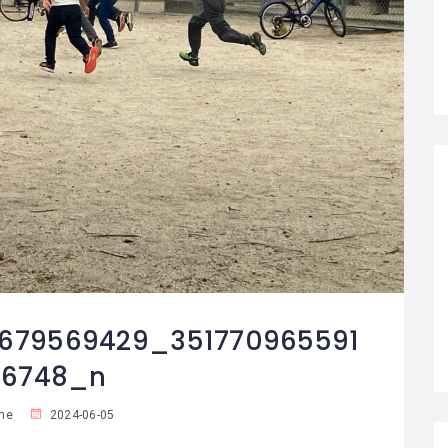
679569429_351770965591
96748_n
me
2024-06-05