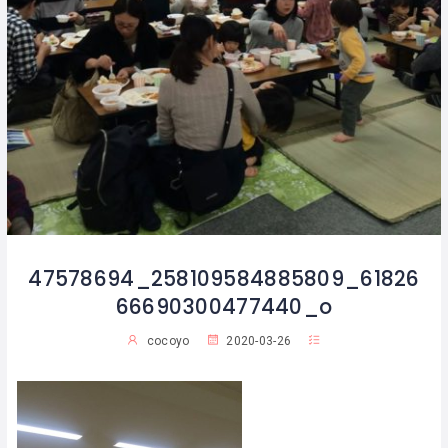
47578694_258109584885809_61826
66690300477440_o
cocoyo
2020-03-26