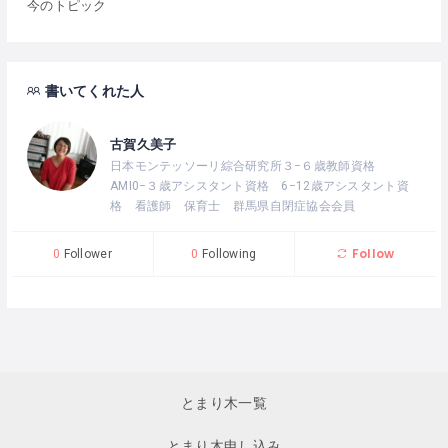
今のトピック
書いてくれた人
古賀久美子
日本モンテッソーリ綜合研究所３−６歳教師資格
AMI0−３歳アシスタント資格 6−12歳アシスタント資
格 看護師 保育士 群馬県自閉症協会会員
Follow
0
Follower
0
Following
とまり木一覧
とまり木申し込み