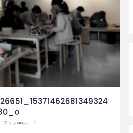
26651_15371462681349324
80_o
2020-03-26