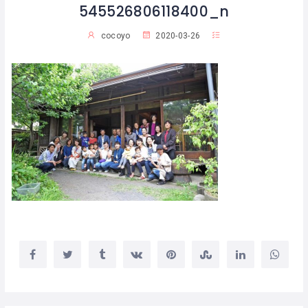
545526806118400_n
cocoyo
2020-03-26