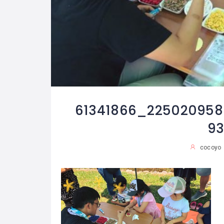
61341866_225020958
9
cocoyo