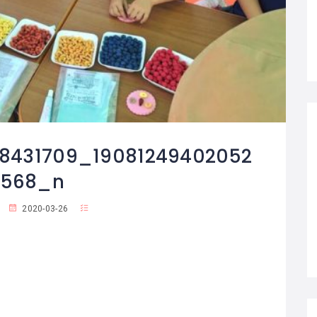
8431709_19081249402052
3568_n
2020-03-26