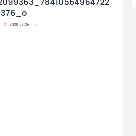
2099363_78410564964722
3376_o
2020-03-26