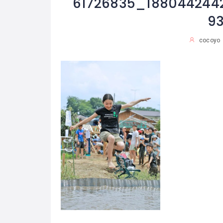
61726835_188044244
9
cocoyo