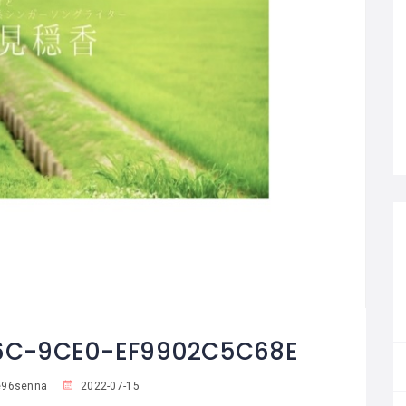
6C-9CE0-EF9902C5C68E
96senna
2022-07-15