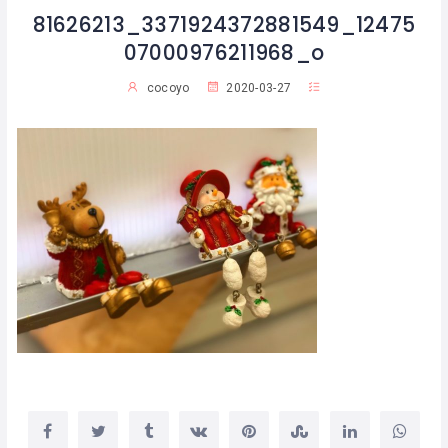
81626213_3371924372881549_12475
07000976211968_o
cocoyo
2020-03-27