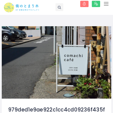
979ded1e9ae922c1cc4cd09236f435f