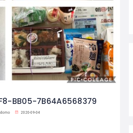
F8-BB05-7B64A6568379
odomo
2020-09-04