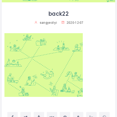
back22
sangyeol-yi
2020-12-07