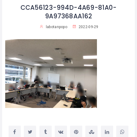
CCA56123-994D-4A69-81A0-
9A97368AA162
labotanpopo
2022-09-29