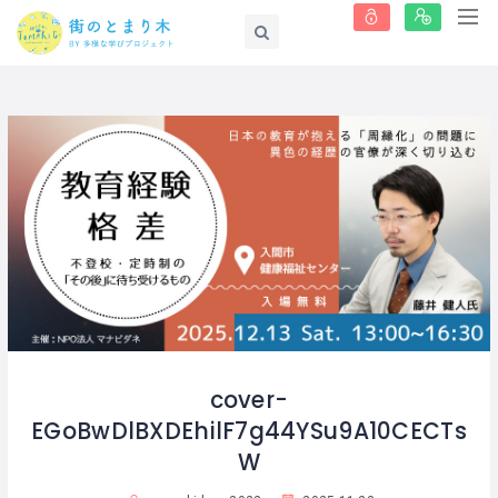
cover-
EGoBwDlBXDEhilF7g44YSu9A10CECTs
W