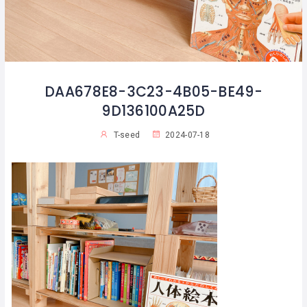
DAA678E8-3C23-4B05-BE49-
9D136100A25D
T-seed
2024-07-18