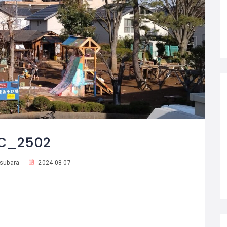
C_2502
subara
2024-08-07