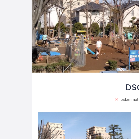
DS
bokenmat