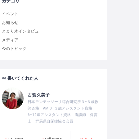
カテゴリ
イベント
お知らせ
とまり木インタビュー
メディア
今のトピック
書いてくれた人
古賀久美子
日本モンテッソーリ綜合研究所３−６歳教
師資格 AMI0−３歳アシスタント資格
6−12歳アシスタント資格 看護師 保育
士 群馬県自閉症協会会員