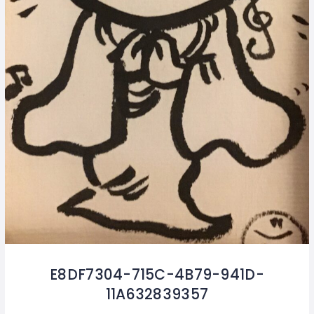
E8DF7304-715C-4B79-941D-
11A632839357