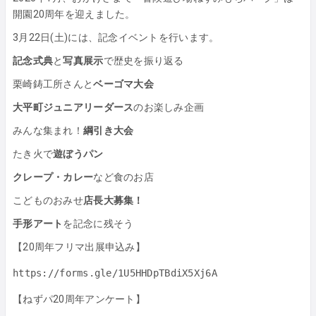
開園20周年を迎えました。
3月22日(土)には、記念イベントを行います。
記念式典
と
写真展示
で歴史を振り返る
栗崎鋳工所さんと
ベーゴマ大会
大平町ジュニアリーダース
のお楽しみ企画
みんな集まれ！
綱引き大会
たき火で
遊ぼうパン
クレープ・カレー
など食のお店
こどものおみせ
店長大募集！
手形アート
を記念に残そう
【20周年フリマ出展申込み】
【ねずパ20周年アンケート】