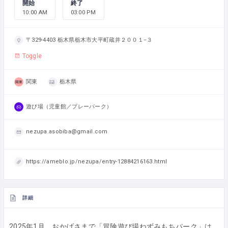
開始
終了
10:00 AM
03:00 PM
〒329-4403 栃木県栃木市大平町蔵井２００１−３
Toggle
関東
栃木県
遊び場（児童館／プレーパーク）
nezupa.asobiba@gmail.com
https://ameblo.jp/nezupa/entry-12884216163.html
詳細
2025年1月、おかげさまで「冒険遊び場ねずみもちパーク」は