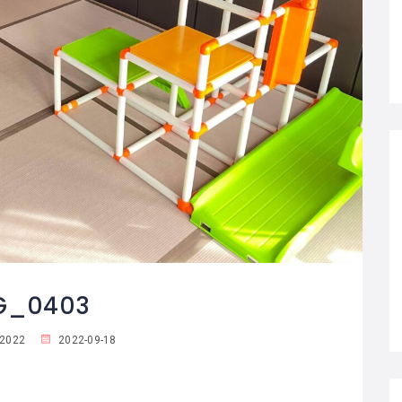
G_0403
k2022
2022-09-18