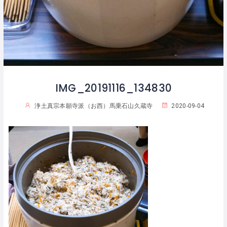
IMG_20191116_134830
浄土真宗本願寺派（お西）馬乗石山久蔵寺
2020-09-04