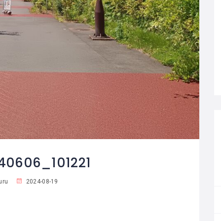
40606_101221
uru
2024-08-19