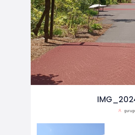
IMG_202
gurug