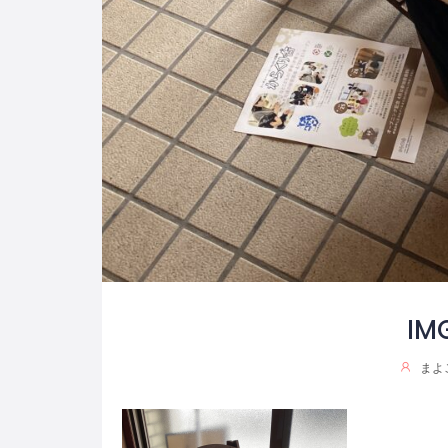
IM
まよ