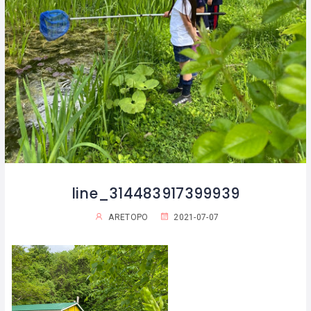
line_314483917399939
ARETOPO
2021-07-07