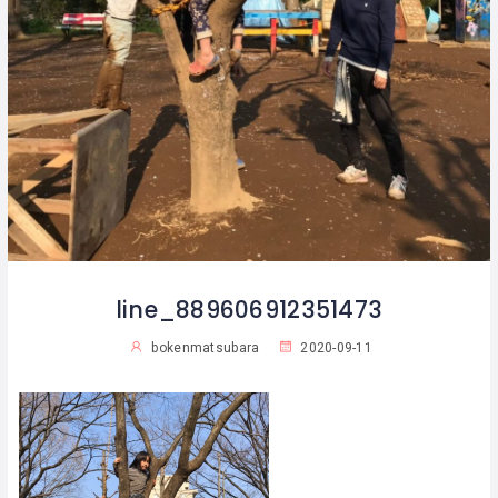
line_889606912351473
bokenmatsubara
2020-09-11