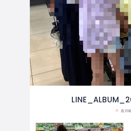
LINE_ALBUM_2
吉川