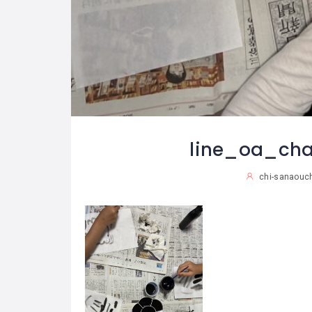
line_oa_cha
chi-sanaouc