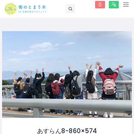
あすらん8-860×574