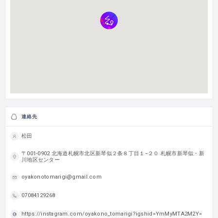
連絡先
松田
〒001-0902 北海道札幌市北区新琴似２条８丁目１−２０ 札幌市新琴似・新
川地区センター
oyakonotomarigi@gmail.com
07084129268
https://instagram.com/oyakono_tomarigi?igshid=YmMyMTA2M2Y=