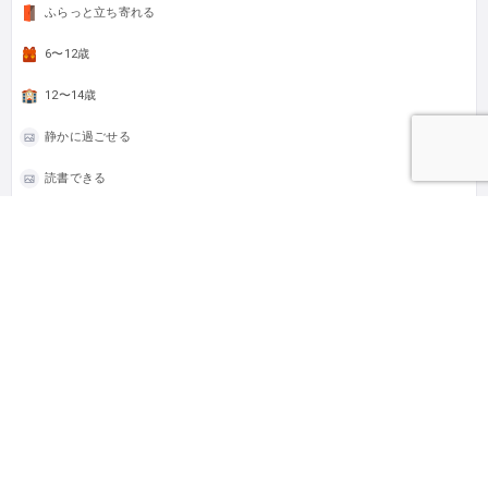
ふらっと立ち寄れる
6〜12歳
12〜14歳
静かに過ごせる
読書できる
工作／手芸／美術活動ができる
少人数
無料
所有者
freespacesakura