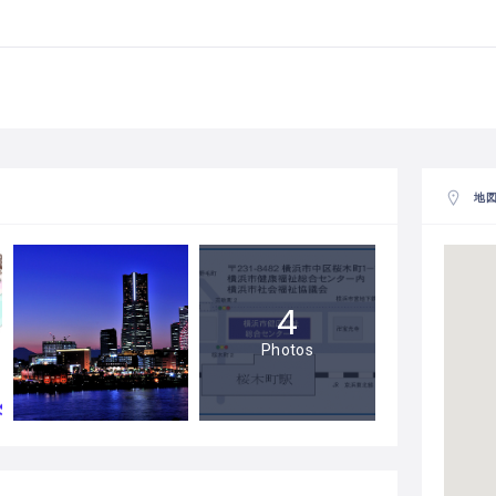
地
4
Photos