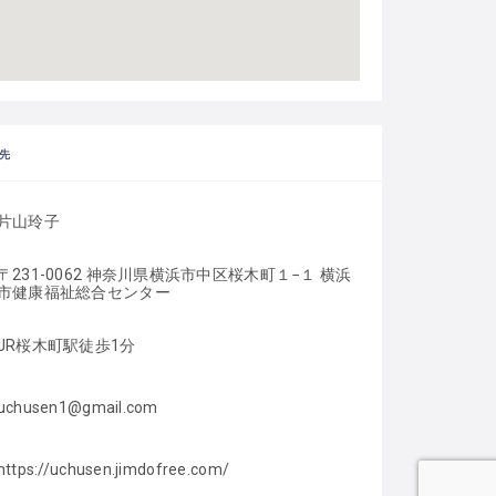
先
片山玲子
〒231-0062 神奈川県横浜市中区桜木町１−１ 横浜
市健康福祉総合センター
JR桜木町駅徒歩1分
uchusen1@gmail.com
https://uchusen.jimdofree.com/