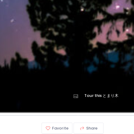
Tour this とまり木
Favorite
Share