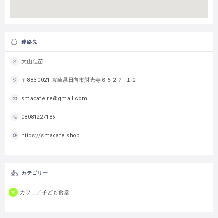
連絡先
大山佳苗
〒883-0021 宮崎県日向市財光寺６５２７−１２
smacafe.re@gmail.com
08081227185
https://smacafe.shop
カテゴリー
カフェ／子ども食堂