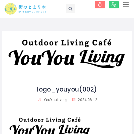
logo_youyou(002)
YouYouLiving
2024-08-12