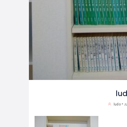
lu
ludo＊