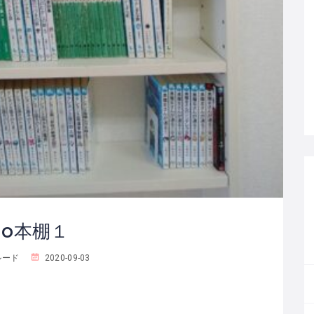
do本棚１
ルード
2020-09-03