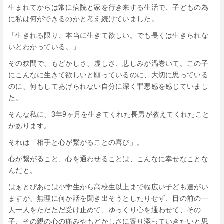
生まれてからは常に病院と家を行き来する生活で、子どもの為
に私は何ができるのかと考え続けていました。
「生きれる限り、本当に生きて欲しい。でも長くは生きられな
いとわかっている。」
その狭間で、もどかしさ、虚しさ、悲しみが渦巻いて。この子
にこんなに生きて欲しいと願っているのに、大切に思っている
のに、何もしてあげられない自分に深く罪悪感を感じていまし
た。
そんな私に、3年9ヶ月を生きてくれた長男が教えてくれたこと
があります。
それは「相手と心が繋がることの喜び」。
心が繋がること、心を通わせることは、こんなに幸せなことな
んだと。
はぁとぴあには小学生から高校生以上まで幅広い子ども達がい
ますが、無理に何か話を聞き出そうとしたりせず、目の前の一
人一人をただただ受け止めて、ゆっくり心を通わせて、その
子、その親の心の痛みやもどかしさに寄り添っていきたいと思