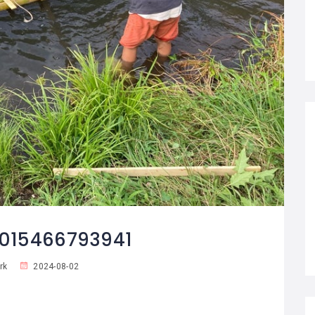
015466793941
rk
2024-08-02