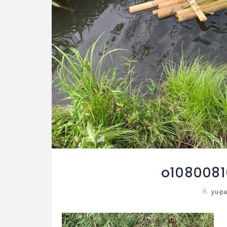
o1080081
yu-pa