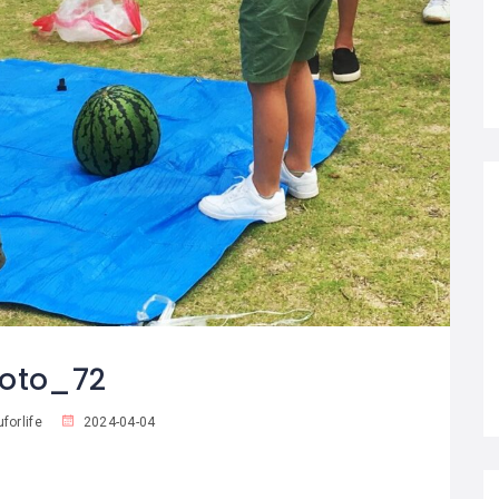
oto_72
forlife
2024-04-04