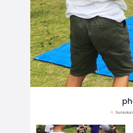
ph
hurisukuru