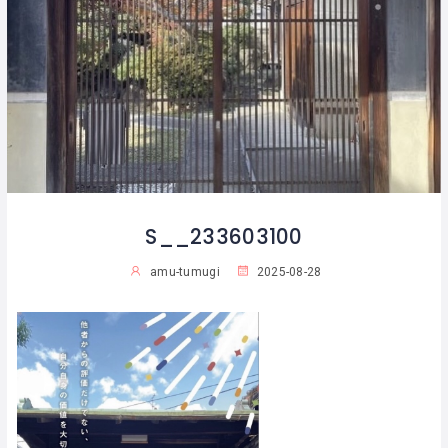
S__233603100
amu-tumugi
2025-08-28