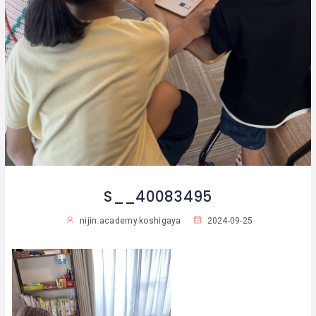
S__40083495
nijin.academy.koshigaya
2024-09-25