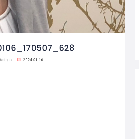
106_170507_628
aiippo
2024-01-16