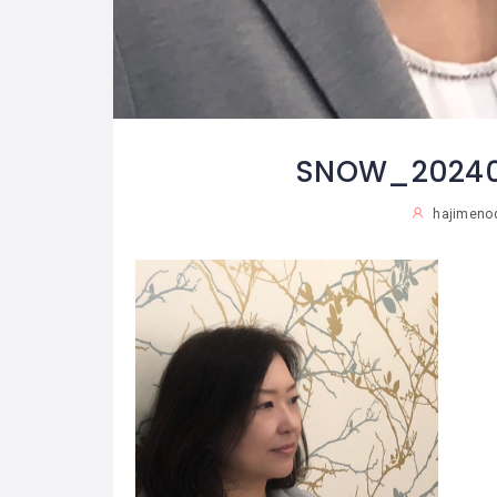
SNOW_20240
hajimenod