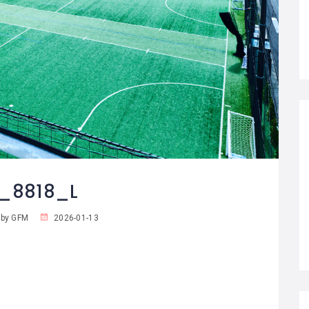
_8818_L
 by GFM
2026-01-13