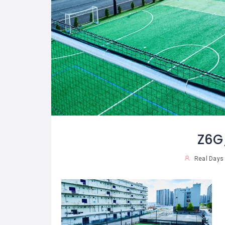
Z6G
Real Days