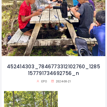
452414303_7846773312102760_1285
157791734692756_n
EPO
2024-08-21