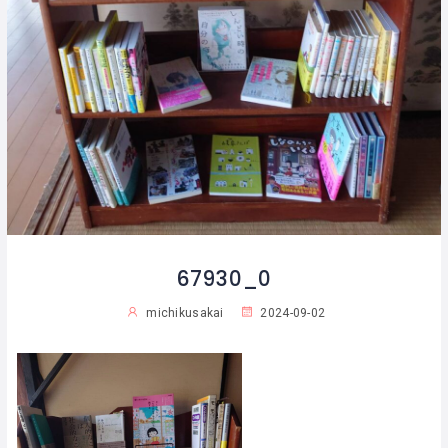
67930_0
michikusakai
2024-09-02