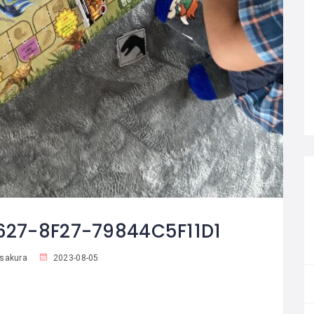
27-8F27-79844C5F11D1
sakura
2023-08-05