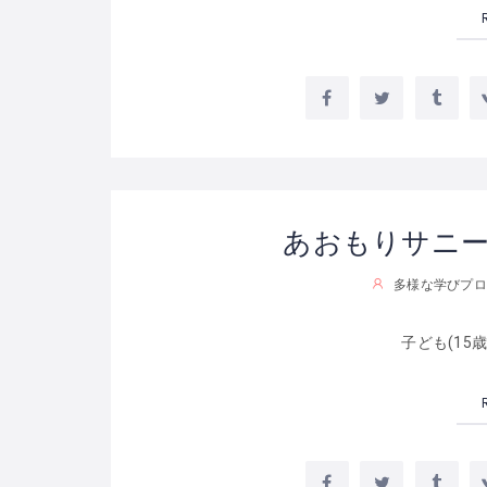
あおもりサニ
多様な学びプロ
子ども(15