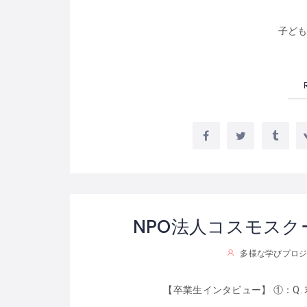
子ど
NPO法人コスモス
多様な学びプロジ
【卒業生インタビュー】 ①：Q