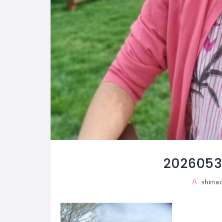
20260
shimad